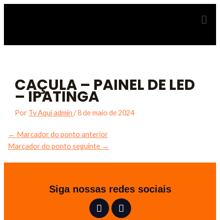
CAÇULA – PAINEL DE LED
– IPATINGA
Por
Tv Aqui admin
/
8 de maio de 2024
←
Marcador do ponto anterior
Marcador do ponto seguinte
→
Siga nossas redes sociais